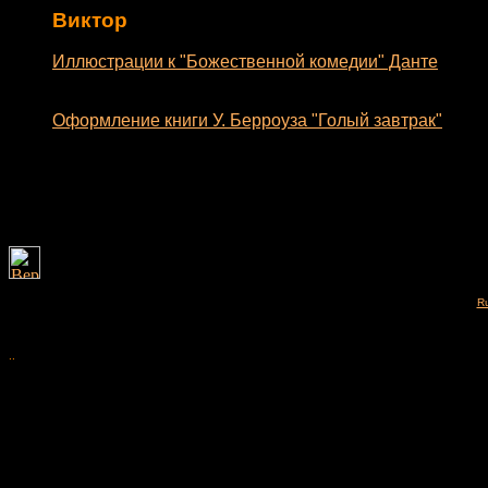
Виктор
Иллюстрации к "Божественной комедии" Данте
Оформление книги У. Берроуза "Голый завтрак"
Ru
..