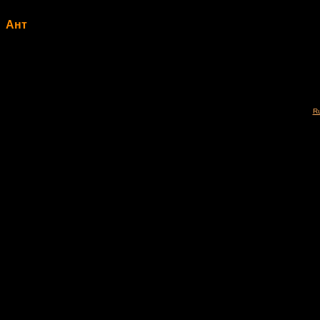
Ант
Ru