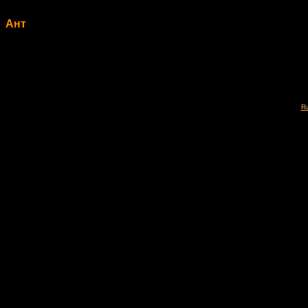
Ант
Ru