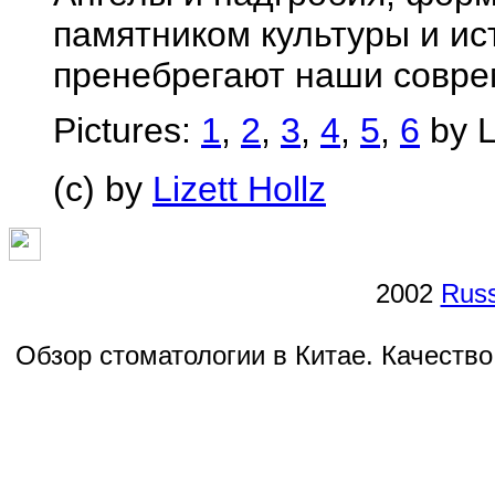
памятником культуры и ис
пренебрегают наши совр
Pictures:
1
,
2
,
3
,
4
,
5
,
6
by L
(c) by
Lizett Hollz
2002
Russ
Обзор стоматологии в Китае. Качество