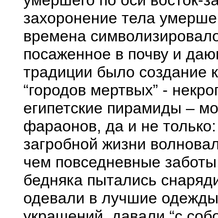
умершего по оси восток-за
захоронение тела умершег
времена символизировало 
посаженное в почву и даю
традиции было создание 
“городов мертвых” - некро
египетские пирамиды – м
фараонов, да и не только
загробной жизни волновал
чем повседневные заботы,
бедняка пытались снаряди
одевали в лучшие одежды
украшений, давали “с соб