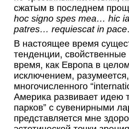
сжатым в последнем пр
hoc signo spes mea… hic i
patres… requiescat in pac
В настоящее время сущес
тенденции, свойственные 
время, как Европа в цело
исключением, разумеется
многочисленного “internati
Америка развивает идею 
парков” с сувенирными ла
представляется мне здор
эстетической точки зрени