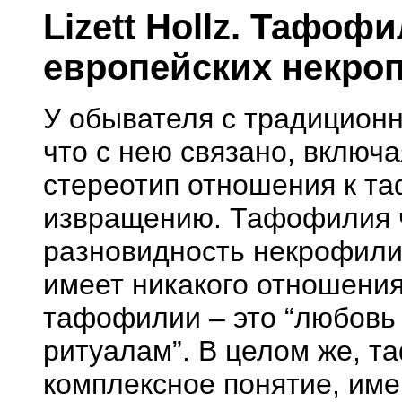
Lizett Hollz. Тафоф
европейских некро
У обывателя с традиционн
что с нею связано, включ
стереотип отношения к та
извращению. Тафофилия ч
разновидность некрофилии
имеет никакого отношени
тафофилии – это “любовь
ритуалам”. В целом же, т
комплексное понятие, им