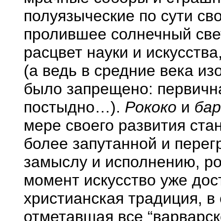
полуязыческие по сути св
пролившее солнечный свет
расцвет науки и искусства
(а ведь в средние века и
было запрещено: первичн
постыдно…).
Рококо
и
бар
мере своего развития ста
более запутанной и перег
замыслу и исполнению, р
момент искусство уже дос
христианская традиция, в
отметавшая все “варварс